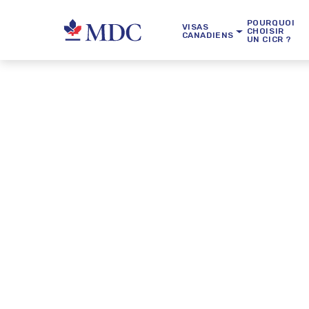
POURQUOI
VISAS
CHOISIR
CANADIENS
UN CICR ?