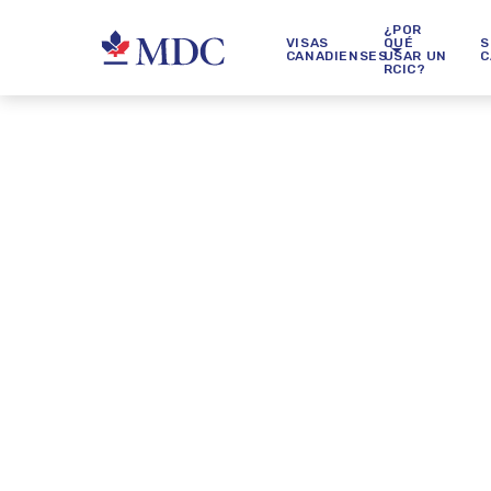
¿POR
VISAS
QUÉ
S
CANADIENSES
USAR UN
C
RCIC?