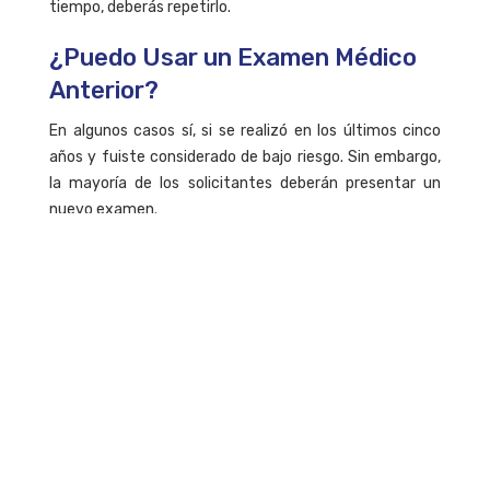
tiempo, deberás repetirlo.
¿Puedo Usar un Examen Médico
Anterior?
En algunos casos sí, si se realizó en los últimos cinco
años y fuiste considerado de bajo riesgo. Sin embargo,
la mayoría de los solicitantes deberán presentar un
nuevo examen.
Bienvenido a MDC Canadá
Nuestro experimentado equipo de expertos legales y
consultores está aquí para ayudarle. Con nuestra pasión,
conocimiento profundo del sistema e increíbles historias de
éxito, le brindamos nada más que el mejor servicio. Para
obtener más información sobre inmigración, comuníquese